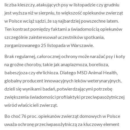
liczba kleszczy, atakujących psy w listopadzie czy grudniu
jest wyższa niż w sierpniu, to większość opiekunów zwierząt
w Polsce wciąż sądzi, że są najbardziej powszechne latem.
Ten kontrast pomiędzy faktami a świadomością opiekunów
szczególnie zainteresował uczestników spotkania,
zorganizowanego 25 listopada w Warszawie.
Brak regularnej, całorocznej ochrony może narażać psy i koty
na groźne choroby, takie jak anaplazmoza, borelioza,
babeszjoza czy ehrlichioza. Dlatego MSD Animal Health,
globalny producent innowacyjnych leków weterynaryjnych,
dzieli się wynikami badań, potwierdzającymi potrzebę
zwiększenia świadomości profilaktyki przeciwpasożytniczej
wśród właścicieli zwierząt.
Bo choć 76 proc. opiekunów zwierząt domowych w Polsce
uważa ochronę przeciwpasożytniczą za kluczowy element